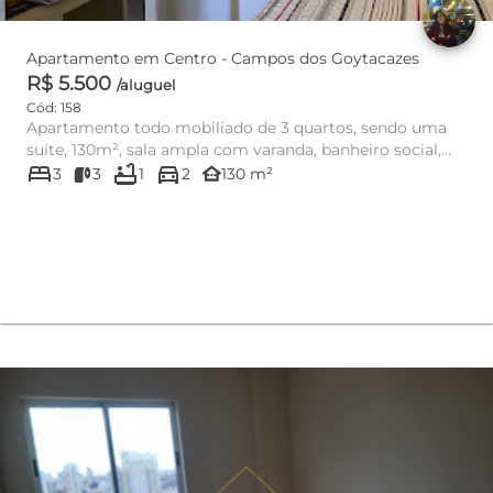
Apartamento em Centro - Campos dos Goytacazes
R$ 5.500
/aluguel
Cód: 158
Apartamento todo mobiliado de 3 quartos, sendo uma
suíte, 130m², sala ampla com varanda, banheiro social,
bed
bathtub
directions_car
cozinha, área ...
other_houses
3
3
1
2
130 m²