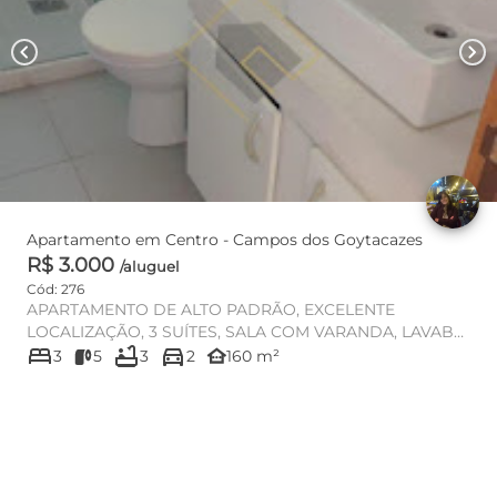
chevron_left
chevron_right
Apartamento em Centro - Campos dos Goytacazes
R$ 3.000
/aluguel
Cód: 276
APARTAMENTO DE ALTO PADRÃO, EXCELENTE
LOCALIZAÇÃO, 3 SUÍTES, SALA COM VARANDA, LAVABO,
bed
bathtub
directions_car
COZINHA, DESPENSA, ÁREA DE SERVIÇ...
other_houses
3
5
3
2
160 m²