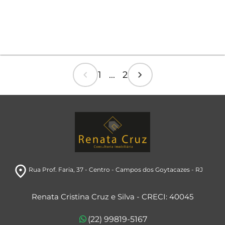
chevron_left
chevron_right
1 ... 2
room
Rua Prof. Faria, 37
- Centro
- Campos dos Goytacazes
- RJ
Renata Cristina Cruz e Silva - CRECI: 40045
(22) 99819-5167