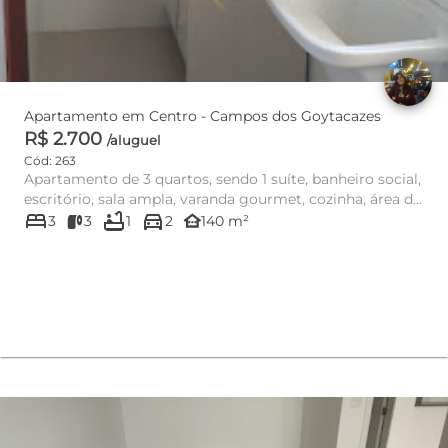
Apartamento em Centro - Campos dos Goytacazes
R$ 2.700
/aluguel
Cód: 263
Apartamento de 3 quartos, sendo 1 suíte, banheiro social,
escritório, sala ampla, varanda gourmet, cozinha, área de
bed
bathtub
directions_car
serv...
other_houses
3
3
1
2
140 m²