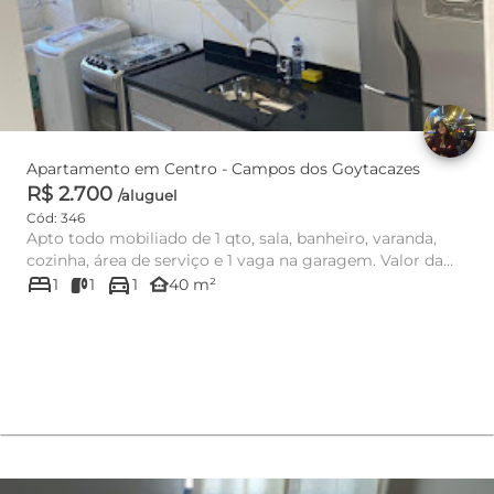
Apartamento em Centro - Campos dos Goytacazes
R$ 2.700
/aluguel
Cód: 346
Apto todo mobiliado de 1 qto, sala, banheiro, varanda,
cozinha, área de serviço e 1 vaga na garagem. Valor da
bed
directions_car
locação in...
other_houses
1
1
1
40 m²