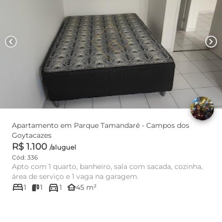
chevron_left
chevron_right
Apartamento em Parque Tamandaré - Campos dos
Goytacazes
R$ 1.100
/aluguel
Cód: 336
Apto com 1 quarto, banheiro, sala com sacada, cozinha,
área de serviço e 1 vaga na garagem.
bed
directions_car
other_houses
1
1
1
45 m²