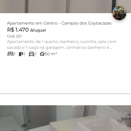
Apartamento em Centro - Campos dos Goytacazes
R$ 1.470
/aluguel
Cód: 321
Apartamento de 1 quarto, banheiro, cozinha, sala com
sacada e 1 vaga na garagem. (armários banheiro e
bed
directions_car
cozinha). Tudo por...
other_houses
1
1
1
50 m²