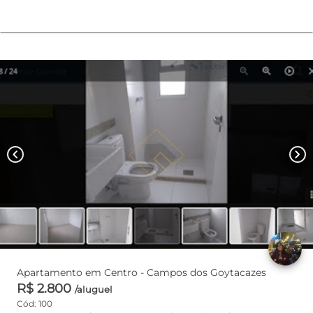
chevron_left
chevron_right
Apartamento em Centro - Campos dos Goytacazes
R$ 2.800
/aluguel
Cód: 100