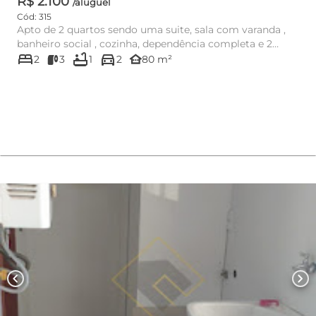
R$ 2.100
/aluguel
Cód: 315
Apto de 2 quartos sendo uma suite, sala com varanda ,
banheiro social , cozinha, dependência completa e 2
bed
bathtub
directions_car
vagas de garag...
other_houses
2
3
1
2
80 m²
chevron_left
chevron_right