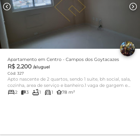
chevron_left
chevron_right
Apartamento em Centro - Campos dos Goytacazes
R$ 2.200
/aluguel
Cód: 327
Apto nascente de 2 quartos, sendo 1 suite, bh social, sala,
cozinha, area de serviço e banheiro.1 vaga de gargem e
bed
bathtub
directions_car
armár...
other_houses
2
3
1
1
78 m²