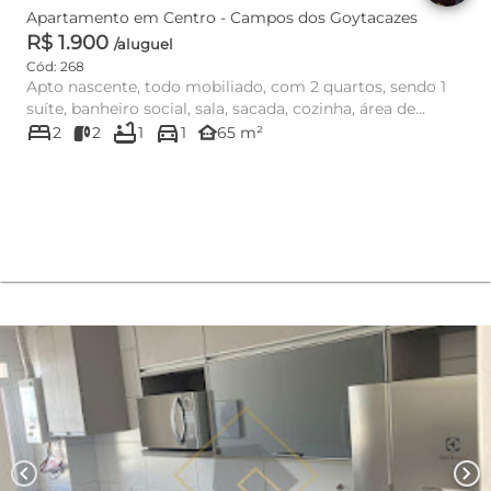
Apartamento em Centro - Campos dos Goytacazes
R$ 1.900
/aluguel
Cód: 268
Apto nascente, todo mobiliado, com 2 quartos, sendo 1
suíte, banheiro social, sala, sacada, cozinha, área de
bed
bathtub
directions_car
serviço e 1...
other_houses
2
2
1
1
65 m²
chevron_left
chevron_right