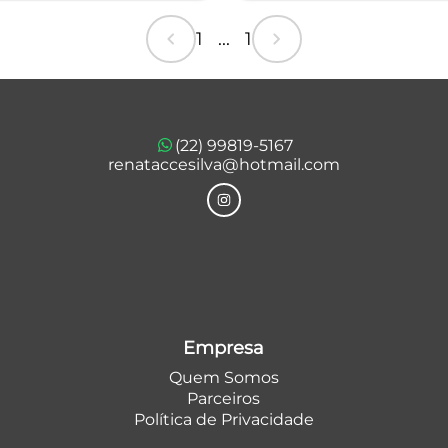
chevron_left
chevron_right
1 ... 1
(22) 99819-5167
renataccesilva@hotmail.com
Empresa
Quem Somos
Parceiros
Política de Privacidade