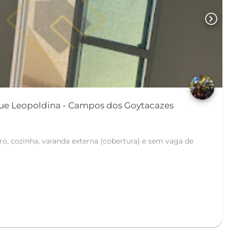
chevron_right
Apartamento em Parque Leopoldina - Campos dos Goytacazes
iro, cozinha, varanda externa (cobertura) e sem vaga de