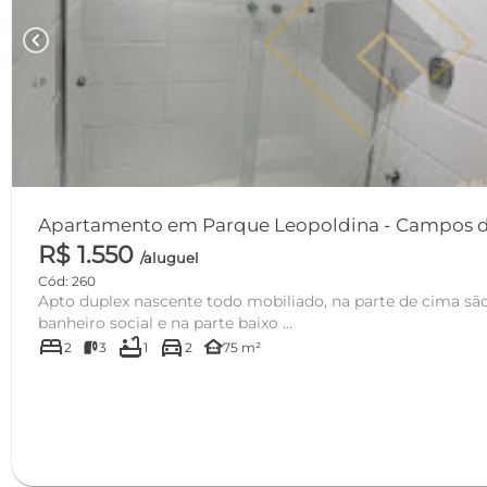
chevron_left
Apartamento em Parque 
R$ 1.550
/aluguel
Cód: 260
Apto duplex nascente todo mobiliado, na parte de cima são 
banheiro social e na parte baixo ...
bed
bathtub
directions_car
other_houses
2
3
1
2
75 m²