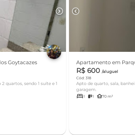
chevron_right
chevron_left
Leopoldina - Campos dos Goytacazes
R$ 600
/aluguel
Cód: 318
2 quartos, sendo 1 suíte e 1
Apto de quarto, sala, banhe
garagem.
bed
other_houses
1
1
70 m²