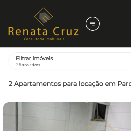
notes
Filtrar imóveis
7 filtros ativos
2 Apartamentos
para locação
em Parq