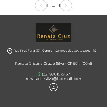
chevron_left
chevron_right
1 ... 1
room
Rua Prof. Faria, 37
- Centro
- Campos dos Goytacazes
- RJ
Renata Cristina Cruz e Silva - CRECI: 40045
(22) 99819-5167
renataccesilva@hotmail.com