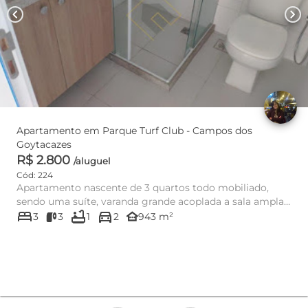
chevron_left
chevron_right
Apartamento em Parque Turf Club - Campos dos
Goytacazes
R$ 2.800
/aluguel
Cód: 224
Apartamento nascente de 3 quartos todo mobiliado,
sendo uma suíte, varanda grande acoplada a sala ampla,
bed
bathtub
directions_car
banheiro social...
other_houses
3
3
1
2
943 m²