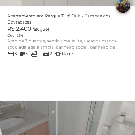
Apartamento em Parque Turf Club - Campos dos
Goytacazes
R$ 2.400
/aluguel
Cód: 264
Apto de 3 quartos, sendo uma suíte, varanda grande
acoplada a sala ampla, banheiro social, banheiro de
bed
bathtub
directions_car
serviço, cozinha,...
other_houses
3
3
1
2
94 m²