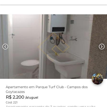
chevron_left
chevron_right
Apartamento em Parque Turf Club - Campos dos
Goytacazes
R$ 2.200
/aluguel
Cód: 221
Apartamento nascente de 3 quartos, sendo uma suíte,