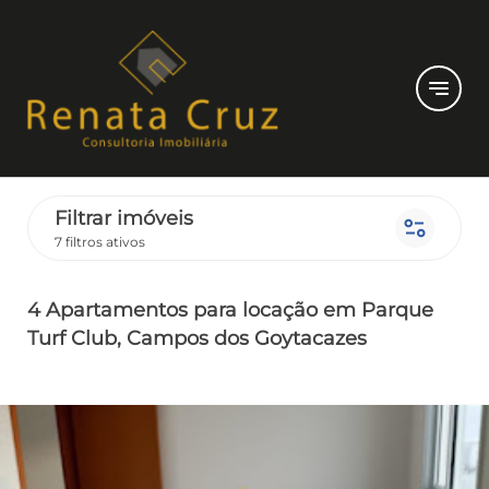
notes
Filtrar imóveis
page_info
7 filtros ativos
4 Apartamentos
para locação
em Parque
Turf Club
, Campos dos Goytacazes