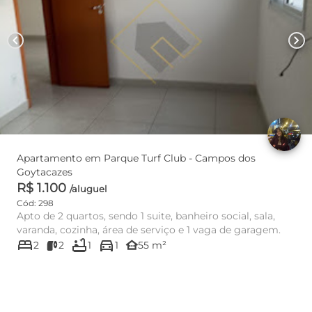
chevron_left
chevron_right
Apartamento em Parque Turf Club - Campos dos
Goytacazes
R$ 1.100
/aluguel
Cód: 298
Apto de 2 quartos, sendo 1 suite, banheiro social, sala,
varanda, cozinha, área de serviço e 1 vaga de garagem.
bed
bathtub
directions_car
other_houses
2
2
1
1
55 m²