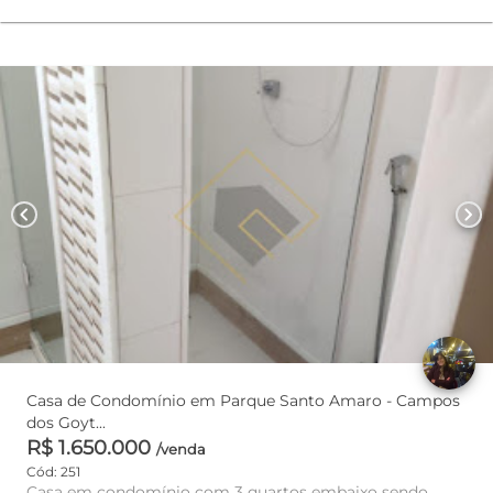
chevron_left
chevron_right
Casa de Condomínio em Parque Santo Amaro - Campos
dos Goyt...
R$ 1.650.000
/venda
Cód: 251
Casa em condomínio com 3 quartos embaixo sendo