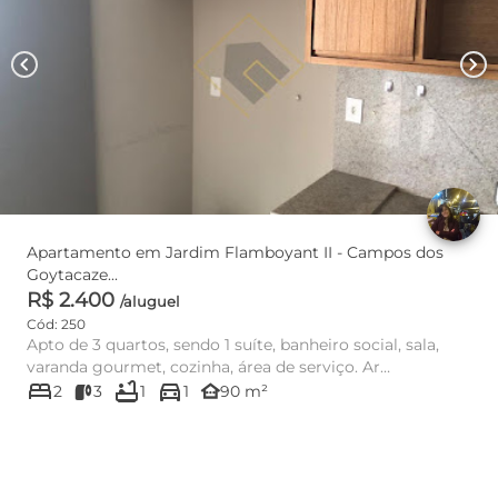
chevron_left
chevron_right
Apartamento em Jardim Flamboyant II - Campos dos
Goytacaze...
R$ 2.400
/aluguel
Cód: 250
Apto de 3 quartos, sendo 1 suíte, banheiro social, sala,
varanda gourmet, cozinha, área de serviço. Ar
bed
bathtub
directions_car
condicionado e ar...
other_houses
2
3
1
1
90 m²