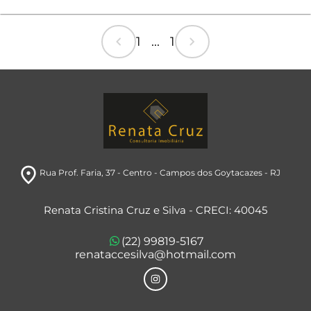
chevron_left
chevron_right
1 ... 1
room
Rua Prof. Faria, 37
- Centro
- Campos dos Goytacazes
- RJ
Renata Cristina Cruz e Silva - CRECI: 40045
(22) 99819-5167
renataccesilva@hotmail.com