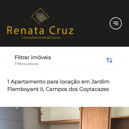
notes
Filtrar imóveis
page_info
7 filtros ativos
1 Apartamento
para locação
em Jardim
Flamboyant II
, Campos dos Goytacazes