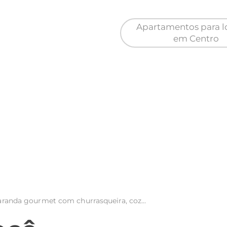
Apartamentos para 
em Centro
rtamentos à venda em
Apartamentos para loc
Parque São Caetano
Parque Turf Club
 de Condomínios à venda
Casa de Condomínios à
 Parque Santo Amar ...
em Parque dos Rodovi
Casa Comerciais 
 de Condomínios à venda
em Novo Jockey
locação em Cen
 varanda gourmet com churrasqueira, coz...