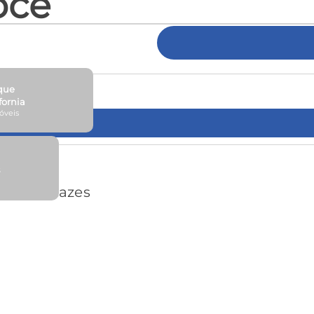
ocê
que
fornia
móveis
s
s Goytacazes