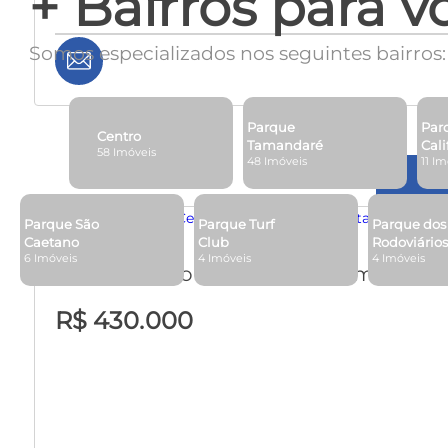
+ Bairros para v
Somos especializados nos seguintes bairros:
Parque
Par
Centro
Tamandaré
Cali
58 Imóveis
48 Imóveis
11 I
Parque São
Parque Turf
Parque dos
Caetano
Club
Rodoviário
6 Imóveis
4 Imóveis
4 Imóveis
Apartamento em Centro - Campos do
R$ 430.000