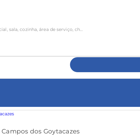
l, sala, cozinha, área de serviço, ch...
s
 Campos dos Goytacazes
e escolha em diversos bairros