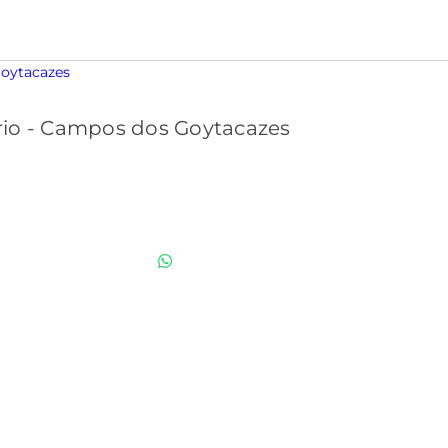
io - Campos dos Goytacazes
(22) 99819-5167
renataccesilva@hotmail.com