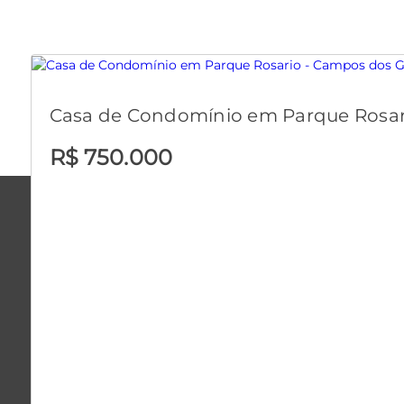
Casa de Condomínio em Parque Rosar
R$ 750.000
room
Rua Prof. Faria, 37
- Centro
- Campos dos Goytacazes
- RJ
Renata Cristina Cruz e Silva - CRECI: 40045