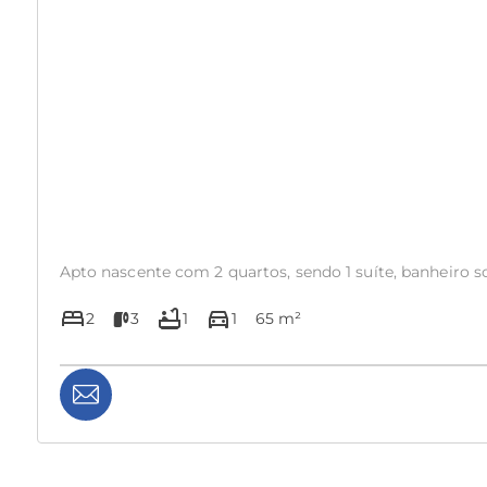
Apto nascente com 2 quartos, sendo 1 suíte, banheiro so
bed
bathtub
directions_car
2
3
1
1
65 m²