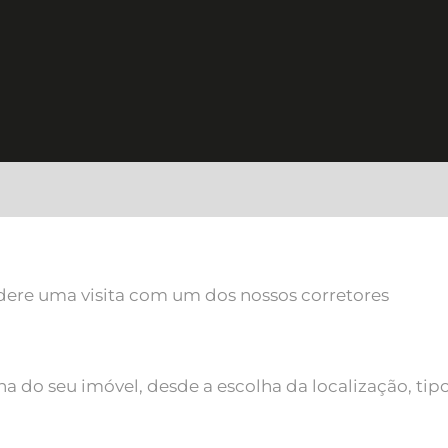
sidere uma visita com um dos nossos corretores
 do seu imóvel, desde a escolha da localização, tipo 