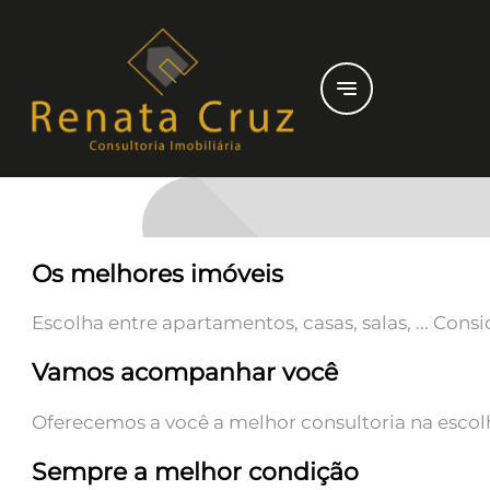
notes
Os melhores imóveis
Escolha entre apartamentos, casas, salas, ... Con
Vamos acompanhar você
Oferecemos a você a melhor consultoria na escolha
Sempre a melhor condição