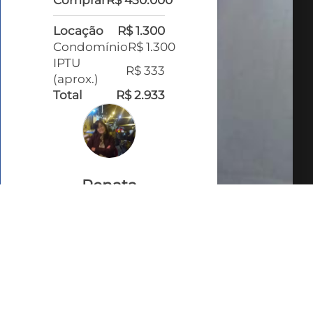
Locação
R$ 1.300
Condomínio
R$ 1.300
IPTU
R$ 333
(aprox.)
Total
R$ 2.933
Renata
Cruz
CRECI 40045
VEJA TODOS MEUS
IMÓVEIS (164)