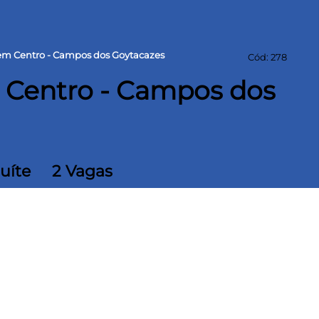
m Centro - Campos dos Goytacazes
Cód: 278
Centro - Campos dos
Suíte
2 Vagas
ea construída
ala ampla com varanda, banheiro social,
ncia completa e 2 vagas de garagem soltas. O
a sol. Armários na cozinha, banheiros e em 2