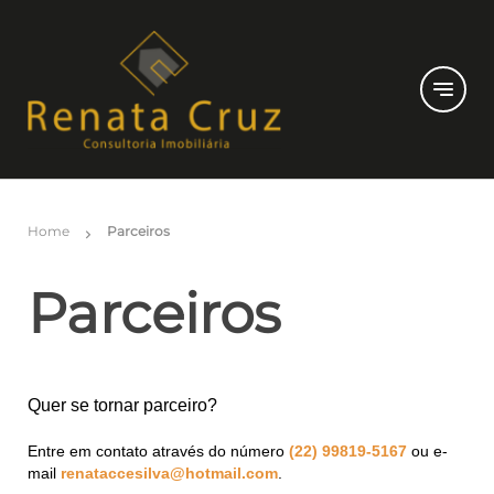
notes
Home
Parceiros
chevron_right
Parceiros
Quer se tornar parceiro?
Entre em contato através do número
(22) 99819-5167
ou e-
mail
renataccesilva@hotmail.com
.