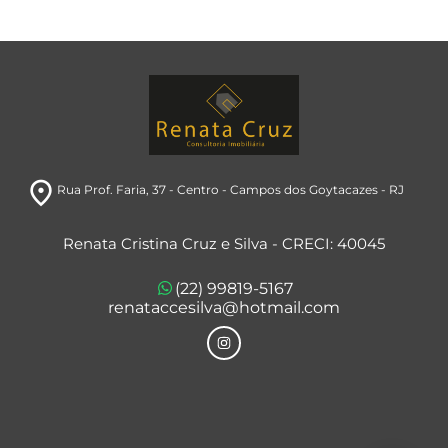
room
Rua Prof. Faria, 37
- Centro
- Campos dos Goytacazes
- RJ
Renata Cristina Cruz e Silva - CRECI: 40045
(22) 99819-5167
renataccesilva@hotmail.com